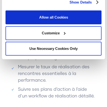
collaboration.
Show Details
Notice
or
Privacy Notice
for more details.
Numériser la structure de
Allow all Cookies
communication.
Faciliter la collaboration des
Customize
équipes lors des activités clés de
gestion.
Use Necessary Cookies Only
Centraliser les outils essentiels à
chaque point de gestion.
Mesurer le taux de réalisation des
rencontres essentielles à la
performance.
Suivre ses plans d’action à l’aide
d’un workflow de réalisation détaillé.