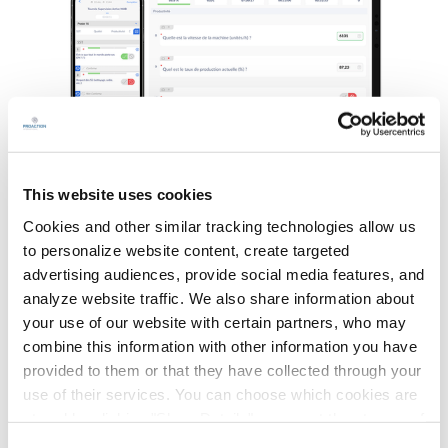
This website uses cookies
Cookies and other similar tracking technologies allow us
to personalize website content, create targeted
advertising audiences, provide social media features, and
Collaboration et rituels
analyze website traffic. We also share information about
your use of our website with certain partners, who may
L’outil de collaboration et de rituels
combine this information with other information you have
guide le manager
dans son rôle en
provided to them or that they have collected through your
use of their services. You can choose which cookies are
fonction de ses responsabilités et
stored by clicking "Show Details" or accept the storage of
l’intègre dans une
structure de
all cookies by clicking "OK". Please read our
Cookie