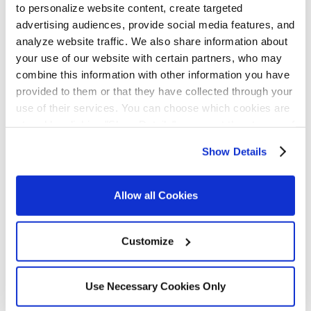
to personalize website content, create targeted
advertising audiences, provide social media features, and
analyze website traffic. We also share information about
Articles
your use of our website with certain partners, who may
combine this information with other information you have
provided to them or that they have collected through your
use of their services. You can choose which cookies are
stored by clicking "Show Details" or accept the storage of
all cookies by clicking "OK". Please read our
Cookie
Show Details
Notice
or
Privacy Notice
for more details.
Allow all Cookies
Comment Capitaine Houat
améliore ses performances
industrielles
Customize
La filiale d'Agromousquetaires spécialisée
dans les produits de la mer a mis en place
Use Necessary Cookies Only
une méthode basée sur l'application UTrakk
créée par Proaction Technologies. La