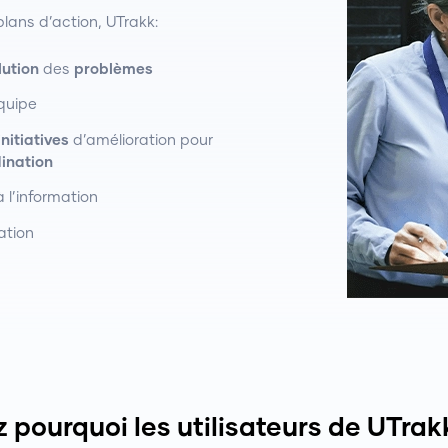
plans d’action, UTrakk:
lution
des
problèmes
quipe
initiatives
d’amélioration pour
ination
 l’information
ation
pourquoi les utilisateurs de UTrak