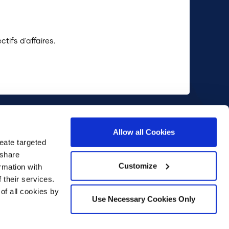
ifs d'affaires.
.284.7447
1.877.912.7242
info@utrakk.com
Allow all Cookies
eate targeted
 share
Customize
rmation with
 their services.
of all cookies by
Use Necessary Cookies Only
rivée du site web UTrakk_DMeS
|
Politique de confidentialité
aration de niveaux de services
|
Liste des sous-traitants