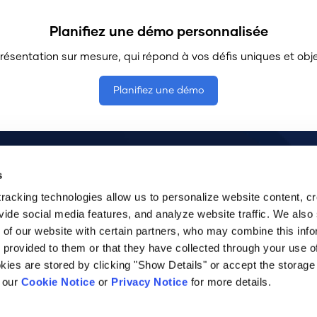
Planifiez une démo personnalisée
ésentation sur mesure, qui répond à vos défis uniques et object
Planifiez une démo
Nous contacter
s
rançais
514
:
tracking technologies allow us to personalize website content, cr
vide social media features, and analyze website traffic. We also
 of our website with certain partners, who may combine this info
© 2026 UTrakk. Tous droits réservés.
 provided to them or that they have collected through your use of
es are stored by clicking "Show Details" or accept the storage 
d our
Cookie Notice
or
Privacy Notice
for more details.
itions d'utilisation du site web UTrakk_DMeS
|
Avis relatif à la vie p
tente relative à la confidentialité et à la protection des données
|
Décl