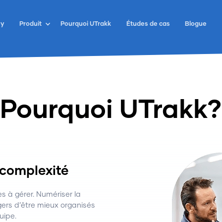
ey
Produit
Pourquoi UTrakk
Études de cas
Blogue
Pourquoi UTrakk?
 complexité
s à gérer. Numériser la
rs d’être mieux organisés
uipe.