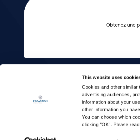
Obtenez une pr
This website uses cookie
Sélectionnez votre langue :
English
F
Cookies and other similar 
advertising audiences, pro
information about your use
other information you have
You can choose which cooki
clicking "OK". Please rea
Conditions d'utilisation UTrakk_DMeS (Utilisateurs)
|
Cond
UTrakk_DMeS
|
Conditions d'utilisation corporatives
|
En